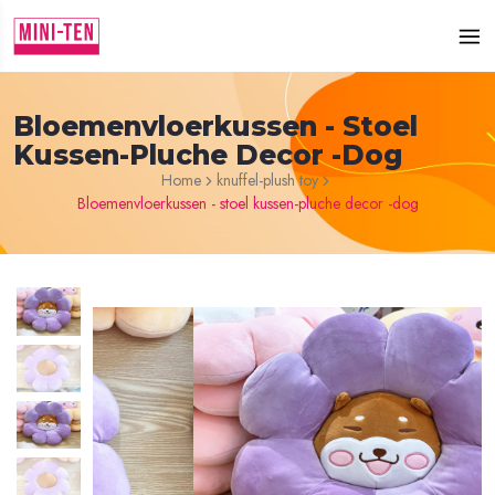
Bloemenvloerkussen - Stoel
Kussen-Pluche Decor -dog
Home
knuffel-plush toy
Bloemenvloerkussen - stoel kussen-pluche decor -dog