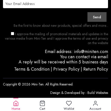
Send
Be the first to know about new products, special offers and more...
I approve the mailing of promotional materials and updates in the
various media from Mini-Ten and I approve the terms of use and privacy
on the website
Email address: info@miniten.com
You can contact via email
A reply will be received within 5 business days
Terms & Condition
|
Privacy Policy
|
Return Policy
Copyright © 2026 Mini-Ten. All Rights Reserved.
Design & Developed by -
Build Websites
Home
Cart
Wishlist
Account