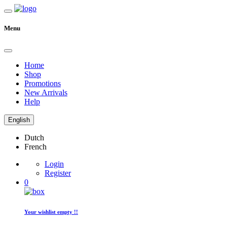
Menu
Home
Shop
Promotions
New Arrivals
Help
English
Dutch
French
Login
Register
0
Your wishlist empty !!