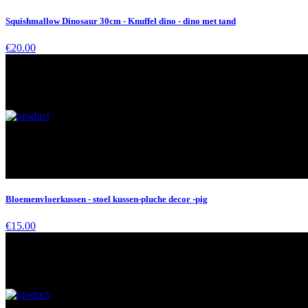
Squishmallow Dinosaur 30cm - Knuffel dino - dino met tand
€20.00
Bloemenvloerkussen - stoel kussen-pluche decor -pig
€15.00