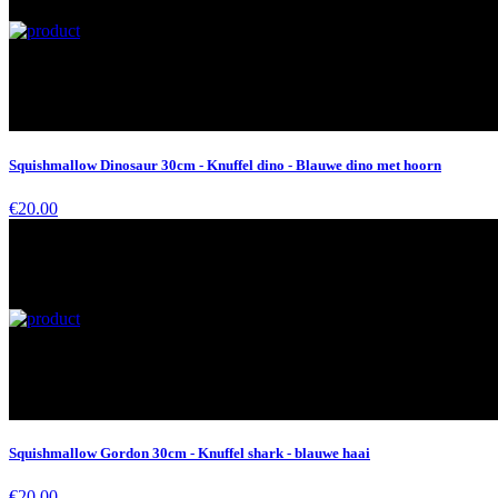
Squishmallow Dinosaur 30cm - Knuffel dino - Blauwe dino met hoorn
€20.00
Squishmallow Gordon 30cm - Knuffel shark - blauwe haai
€20.00