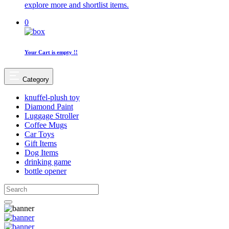
explore more and shortlist items.
0
Your Cart is empty !!
Category
knuffel-plush toy
Diamond Paint
Luggage Stroller
Coffee Mugs
Car Toys
Gift Items
Dog Items
drinking game
bottle opener