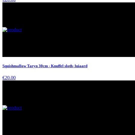
Squishmallow Taryn 30cm - Knuffel sloth- luiaard
€20.00